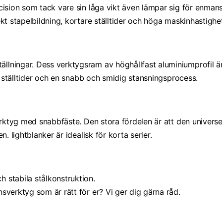
cision som tack vare sin låga vikt även lämpar sig för enma
kt stapelbildning, kortare ställtider och höga maskinhastighet
llningar. Dess verktygsram av höghållfast aluminiumprofil ä
a ställtider och en snabb och smidig stansningsprocess.
erktyg med snabbfäste. Den stora fördelen är att den univers
. lightblanker är idealisk för korta serier.
 stabila stålkonstruktion.
sverktyg som är rätt för er? Vi ger dig gärna råd.