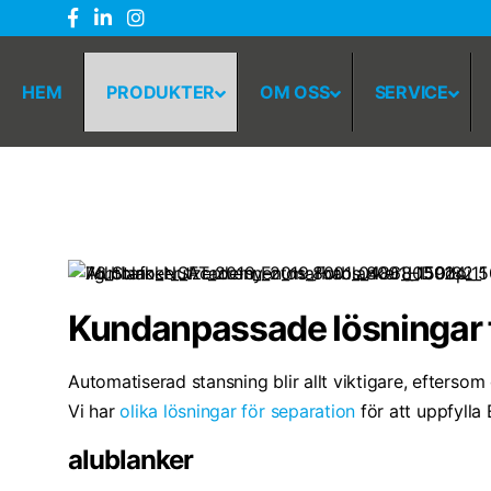
HEM
PRODUKTER
OM OSS
SERVICE
Kundanpassade lösningar f
Automatiserad stansning blir allt viktigare, efters
Vi har
olika lösningar för separation
för att uppfylla 
alublanker