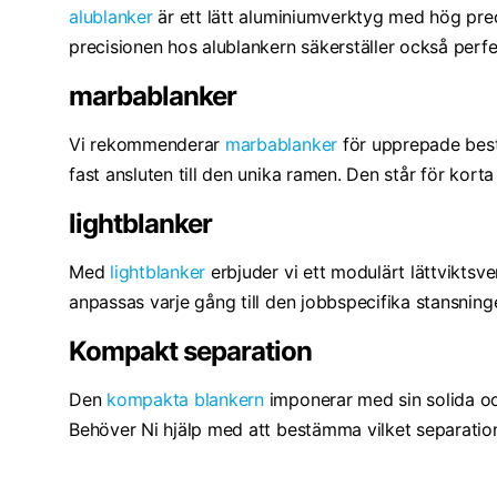
alublanker
är ett lätt aluminiumverktyg med hög pre
precisionen hos alublankern säkerställer också perfe
marbablanker
Vi rekommenderar
marbablanker
för upprepade bestä
fast ansluten till den unika ramen. Den står för kort
lightblanker
Med
lightblanker
erbjuder vi ett modulärt lättviktsv
anpassas varje gång till den jobbspecifika stansningen
Kompakt separation
Den
kompakta blankern
imponerar med sin solida och
Behöver Ni hjälp med att bestämma vilket separation