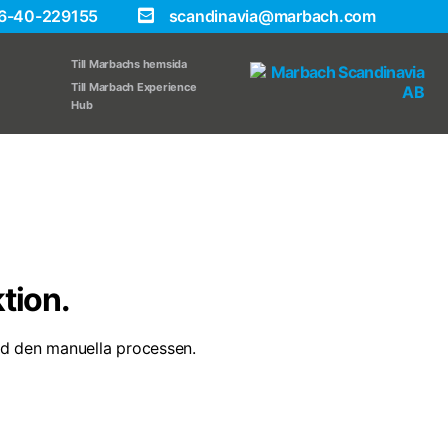
6-40-229155
scandinavia@marbach.com
Till Marbachs hemsida
Till Marbach Experience
Hub
tion.
med den manuella processen.