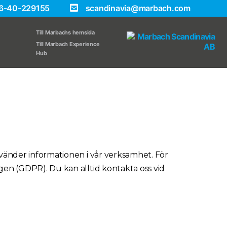
6-40-229155
scandinavia@marbach.com
Till Marbachs hemsida
Till Marbach Experience
Hub
använder informationen i vår verksamhet. För
ngen (GDPR). Du kan alltid kontakta oss vid