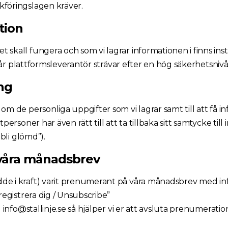
kföringslagen kräver.
tion
 skall fungera och som vi lagrar informationen i finns ins
t vår plattformsleverantör strävar efter en hög säkerhetsnivå
ing
 om de personliga uppgifter som vi lagrar samt till att få 
personer har även rätt till att ta tillbaka sitt samtycke til
 bli glömd”).
 våra månadsbrev
dde i kraft) varit prenumerant på våra månadsbrev med in
registrera dig / Unsubscribe”
l info@stallinje.se så hjälper vi er att avsluta prenumeratio