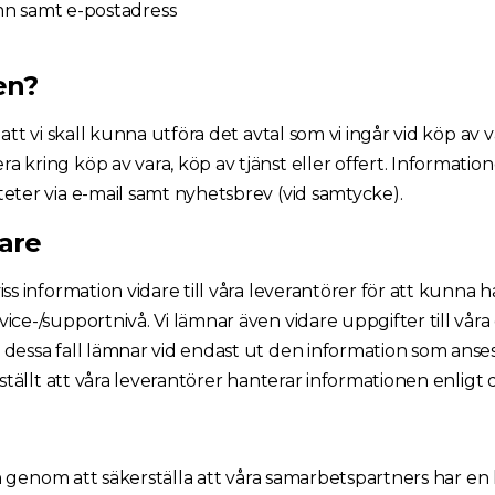
mn samt e-postadress
en?
att vi skall kunna utföra det avtal som vi ingår vid köp av v
 kring köp av vara, köp av tjänst eller offert. Informati
eter via e-mail samt nyhetsbrev (vid samtycke).
are
ss information vidare till våra leverantörer för att kunna h
ice-/supportnivå. Vi lämnar även vidare uppgifter till våra
 dessa fall lämnar vid endast ut den information som anse
erställt att våra leverantörer hanterar informationen enli
tion genom att säkerställa att våra samarbetspartners har 