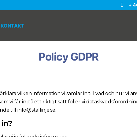
+ 4
KONTAKT
Policy GDPR
rklara vilken information vi samlar in till vad och hur vi 
 vi får in på ett riktigt sätt följer vi dataskyddsförordni
e till info@stallinje.se.
 in?
lar vi in följande information