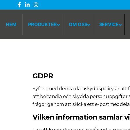
HEM
PRODUKTER
OM OSS
SERVICE
GDPR
Syftet med denna dataskyddspolicy är att fö
att behandla och skydda personuppgifter som
frågor genom att skicka ett e-postmeddeland
Vilken information samlar vi
För att kunna köpa en vara/tjänst av oss sam