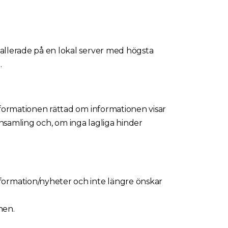
tallerade på en lokal server med högsta
.
informationen rättad om informationen visar
l insamling och, om inga lagliga hinder
formation/nyheter och inte längre önskar
nen.