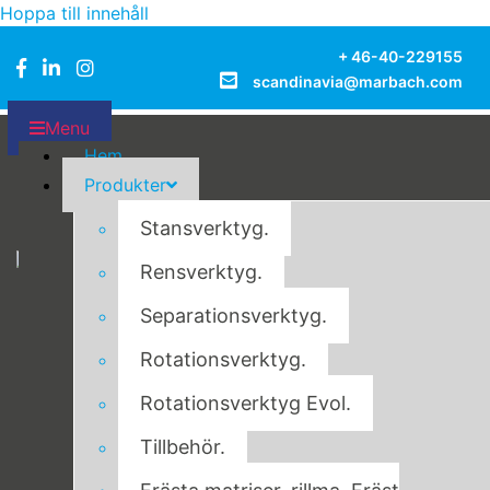
Hoppa till innehåll
+ 46-40-229155
scandinavia@marbach.com
Menu
Hem
Till Marbachs hemsida
Produkter
Till Marbach Experience Hub
Stansverktyg.
Rensverktyg.
Separationsverktyg.
Rotationsverktyg.
Rotationsverktyg Evol.
Tillbehör.