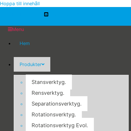
Hoppa till innehåll
+ 46-40-229155
scandinavia@marbach.com
Menu
Hem
Produkter
Stansverktyg.
Rensverktyg.
Separationsverktyg.
Rotationsverktyg.
Rotationsverktyg Evol.