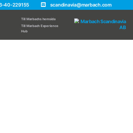
6-40-229155
scandinavia@marbach.com
Till Marbachs hemsida
Till Marbach Experience
Hub