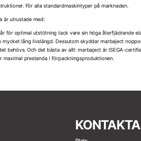
struktioner. För alla standardmaskintyper på marknaden.
la är utrustade med:
tår för optimal utstötning tack vare sin höga återfjädrande e
 mycket lång livslängd. Dessutom skyddar marbaject noppor
det behövs. Och det bästa av allt: marbaject är ISEGA-certif
r maximal prestanda i förpackningsproduktionen.
KONTAKTA
Plats